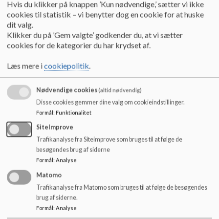
o
Hvis du klikker på knappen ’Kun nødvendige,’ sætter vi ikke
tilfredsstilles, både i forhold til basale behov, men mindst lige så
l
cookies til statistik – vi benytter dog en cookie for at huske
vigtigt at barnet/den unges behov for tryghed, nærvær og social
d
dit valg.
samhørighed tilgodeses, ligesom barnets/den unges
e
Klikker du på ’Gem valgte’ godkender du, at vi sætter
nysgerrighed og udforskningsbehov skal understøttes.
t
cookies for de kategorier du har krydset af.
Med udvikling forstår vi, at barnet/den unge tilegner sig
Læs mere i
cookiepolitik
.
kompetencer og færdigheder både socialt, kognitivt, psykosocialt
og motorisk.
Nødvendige cookies
(altid nødvendig)
Med relation forstår vi tilknytning til andre mennesker. Det er
Disse cookies gemmer dine valg om cookieindstillinger.
gennem relationer, at barnet udvikler sit private meningsunivers,
Formål
:
Funktionalitet
sin identitet og kompetence til at være social og empatisk. Vi
SiteImprove
arbejder med vores relationer til børnene: Voksen- Barn. Og med
Trafikanalyse fra Siteimprove som bruges til at følge de
børnenes indbyrdes relationer; Barn-Barn.
besøgendes brug af siderne
Formål
:
Analyse
Matomo
Vi tror på, at børn udvikles bedst:
Trafikanalyse fra Matomo som bruges til at følge de besøgendes
I relation til andre
brug af siderne.
Formål
:
Analyse
Ved at blive mødt med anerkendelse